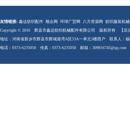
友情链接:
鑫达纺织配件
顺企网
环球广贸网
八方资源网
纺织服装机械
Copyright © 2016 辉县市鑫达纺织机械配件有限公司 版权所有
【后
地址：河南省新乡市辉县市辉城港湾A区53A一单元5楼西户 联系人：杨生军 
电话：0373-6235050 传真：0373-6235050 邮箱：309816745@qq.