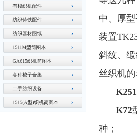
等这几种
有梭织机配件
中、厚型
纺织铸铁配件
纺织器材图纸
装置TK
1511M型简图本
斜纹、缎
GA615织机简图本
丝织机的
各种梭子合集
二手纺织设备
K251、
1515(A型)织机简图本
K72
种；