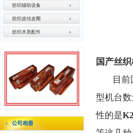
纺织辅助设备
纺织皮结皮圈
纺织木质配件
国产丝织
目前国
型机台数
性的是
K2
公司相册