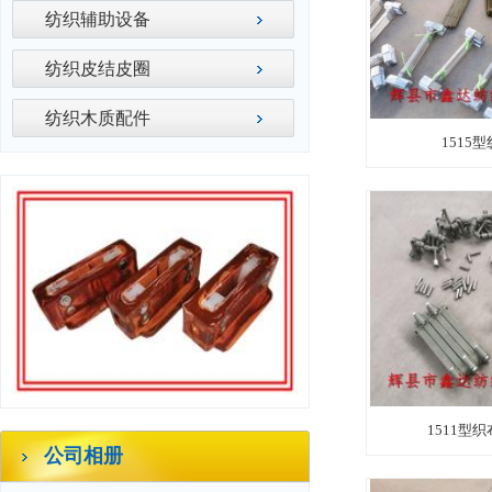
纺织辅助设备
纺织皮结皮圈
纺织木质配件
1515
1511型
公司相册