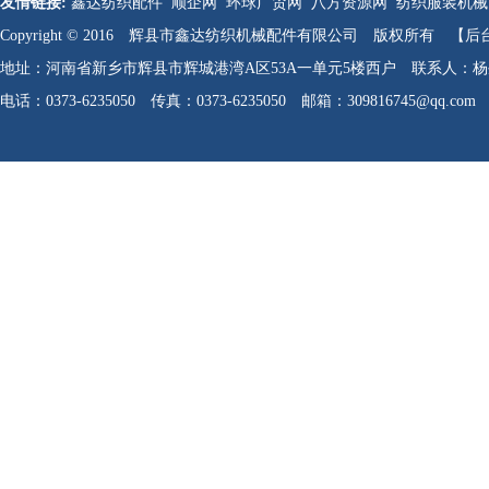
友情链接:
鑫达纺织配件
顺企网
环球广贸网
八方资源网
纺织服装机械
Copyright © 2016 辉县市鑫达纺织机械配件有限公司 版权所有
【后
地址：河南省新乡市辉县市辉城港湾A区53A一单元5楼西户 联系人：杨生军 
电话：0373-6235050 传真：0373-6235050 邮箱：309816745@qq.