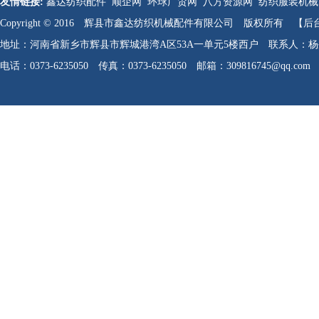
友情链接:
鑫达纺织配件
顺企网
环球广贸网
八方资源网
纺织服装机械
Copyright © 2016 辉县市鑫达纺织机械配件有限公司 版权所有
【后
地址：河南省新乡市辉县市辉城港湾A区53A一单元5楼西户 联系人：杨生军 
电话：0373-6235050 传真：0373-6235050 邮箱：309816745@qq.